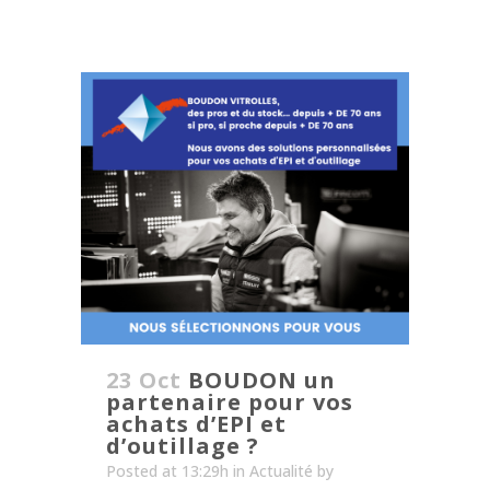
23 Oct
BOUDON un
partenaire pour vos
achats d’EPI et
d’outillage ?
Posted at 13:29h
in
Actualité
by