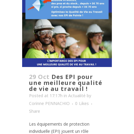
29 Oct
Des EPI pour
une meilleure qualité
de vie au travail !
Posted at 17:17h
in
Actualité
by
Corinne PENNACHIO
0
Likes
Share
Les équipements de protection
individuelle (EPI) jouent un rôle