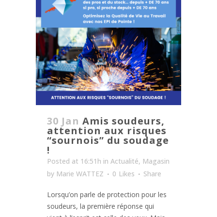
30 Jan
Amis soudeurs,
attention aux risques
“sournois” du soudage
!
Posted at 16:51h
in
Actualité
,
Magasin
by
Marie WATTEZ
0
Likes
Share
Lorsqu’on parle de protection pour les
soudeurs, la première réponse qui