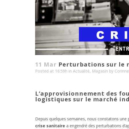
11 Mar
Perturbations sur le 
Posted at 16:59h
in
Actualité
,
Magasin
by
Corinn
Les perturbations int
L’approvisionnement des fourn
logistiques sur le marché ind
Depuis quelques semaines, nous constatons une 
crise sanitaire
a engendré des perturbations d’ap