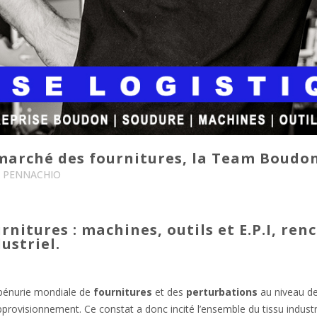
marché des fournitures, la Team Boudon 
e PENNACHIO
ernationales sur le marché des
itures : machines, outils et E.P.I, renc
ustriel.
pénurie mondiale de
fournitures
et des
perturbations
au niveau de
provisionnement. Ce constat a donc incité l’ensemble du tissu industr