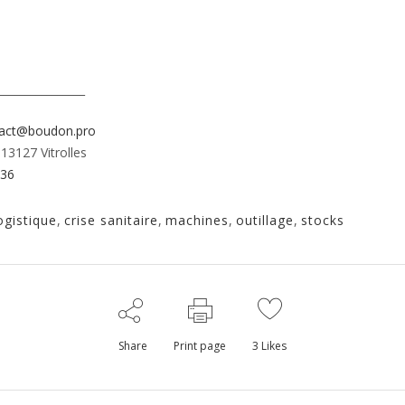
________________
act@boudon.pro
13127 Vitrolles
P36
ogistique
,
crise sanitaire
,
machines
,
outillage
,
stocks
Share
Print page
3
Likes