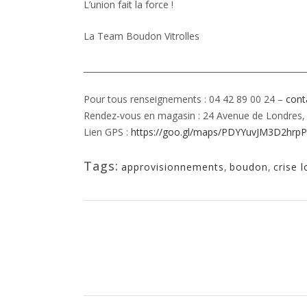
L’union fait la force !
La Team Boudon Vitrolles
______________________________________________________
Pour tous renseignements : 04 42 89 00 24 –
cont
Rendez-vous en magasin : 24 Avenue de Londres, 
Lien GPS :
https://goo.gl/maps/PDYYuvJM3D2hrp
Tags:
approvisionnements
,
boudon
,
crise l