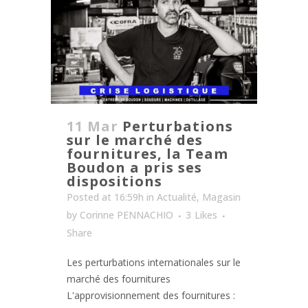
11 Mar
Perturbations
sur le marché des
fournitures, la Team
Boudon a pris ses
dispositions
Posted at 16:59h
in
Actualité
,
Magasin
by
Corinne PENNACHIO
3
Likes
Share
Les perturbations internationales sur le
marché des fournitures
L'approvisionnement des fournitures :