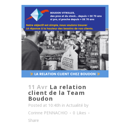
11 Avr
La relation
client de la Team
Boudon
Posted at 10:40h
in
Actualité
by
Corinne PENNACHIO
0
Likes
Share